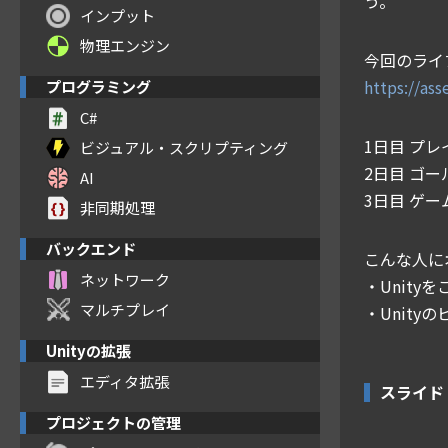
う。
インプット
物理エンジン
今回のライ
https://as
プログラミング
C#
1日目 プ
ビジュアル・スクリプティング
2日目 ゴ
AI
3日目 ゲ
非同期処理
バックエンド
こんな人に
ネットワーク
・Unity
マルチプレイ
・Unit
Unityの拡張
エディタ拡張
スライド
プロジェクトの管理