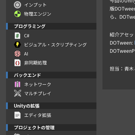
今回のUn
インプット
版DOTw
物理エンジン
ら、DOT
プログラミング
紹介アセッ
C#
DOTween:
ビジュアル・スクリプティング
DOTweenP
AI
非同期処理
担当：青木と
バックエンド
ネットワーク
マルチプレイ
Unityの拡張
エディタ拡張
プロジェクトの管理