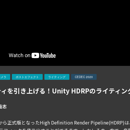
カメラ
ポストエフェクト
ライティング
CEDEC 2020
ィを引き上げる！Unity HDRPのライテ
岳志
19から正式版となったHigh Definition Render Pipel